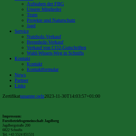
Aufgaben der FBG
Unsere Mitglieder
Team
Projekte und Naturschutz
Jagd
Service
Nutzholz-Verkauf
Brennholz-Verkauf
Verkauf von CO2-Gutschriften
Wald-Wissen-Weg in Schnifis
Kontakt
Kontakt
Kontaktformular
News
Partner
Links
Zertifikat
susanne.oelz
2023-11-30T14:03:57+01:00
Impressum:
Forstbetriebsgemeinschaft Jagdberg
Jagdbergstraße 200
6822 Schnifis
Tel. +43 5524 851531