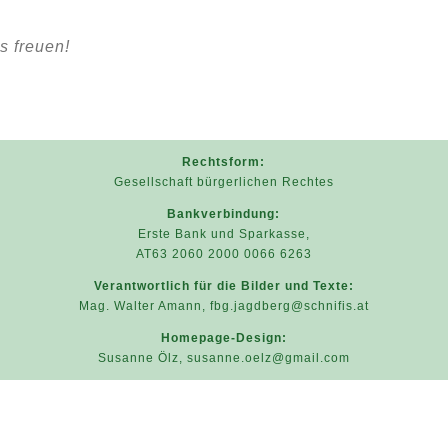
s freuen!
Rechtsform:
Gesellschaft bürgerlichen Rechtes
Bankverbindung:
Erste Bank und Sparkasse,
AT63 2060 2000 0066 6263
Verantwortlich für die Bilder und Texte:
Mag. Walter Amann,
fbg.jagdberg@schnifis.at
Homepage-Design:
Susanne Ölz,
susanne.oelz@gmail.com