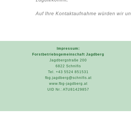
Auf Ihre Kontaktaufnahme würden wir un
Impressum:
Forstbetriebsgemeinschaft Jagdberg
Jagdbergstraße 200
6822 Schnifis
Tel. +43 5524 851531
fbg.jagdberg@schnifis.at
www.fbg-jagdberg.at
UID Nr.: ATU81429857