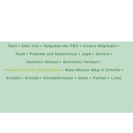
Start
Über Uns
Aufgaben der FBG
Unsere Mitglieder
Team
Projekte und Naturschutz
Jagd
Service
Nutzholz-Verkauf
Brennholz-Verkauf
Verkauf von CO2-Gutschriften
Wald-Wissen-Weg in Schnifis
Kontakt
Kontakt
Kontaktformular
News
Partner
Links