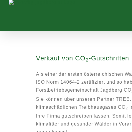
Zum
Inhalt
springen
Verkauf von CO
-Gutschriften
2
Als einer der ersten österreichischen Wa
ISO Norm 14064-2 zertifiziert und so hab
Forstbetriebsgemeinschaft Jagdberg CO
Sie können über unseren Partner TREE.
klimaschädlichen Treibhausgases CO
i
2
Ihre Firma gutschreiben lassen. Somit le
klimafitter und gesunder Wälder in Vorar
zugutekommt.