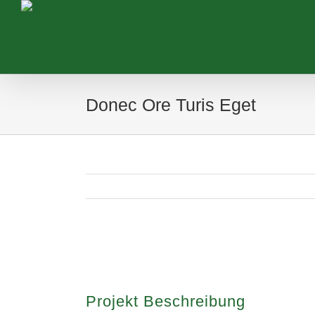
Zum
Inhalt
springen
Donec Ore Turis Eget
View
Larger
Image
Projekt Beschreibung