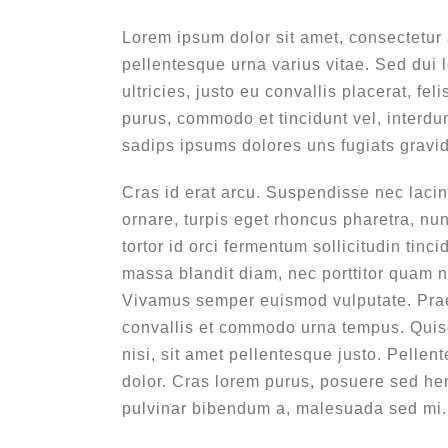
Lorem ipsum dolor sit amet, consectetur 
pellentesque urna varius vitae. Sed dui 
ultricies, justo eu convallis placerat, fel
purus, commodo et tincidunt vel, interdu
sadips ipsums dolores uns fugiats gravid
Cras id erat arcu. Suspendisse nec laci
ornare, turpis eget rhoncus pharetra, nun
tortor id orci fermentum sollicitudin ti
massa blandit diam, nec porttitor quam n
Vivamus semper euismod vulputate. Prae
convallis et commodo urna tempus. Quisqu
nisi, sit amet pellentesque justo. Pellent
dolor. Cras lorem purus, posuere sed hen
pulvinar bibendum a, malesuada sed mi.