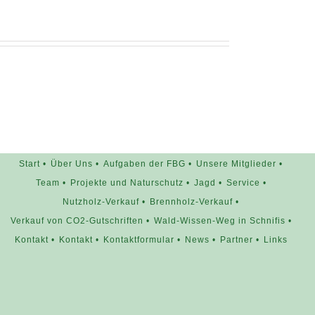
Start
Über Uns
Aufgaben der FBG
Unsere Mitglieder
Team
Projekte und Naturschutz
Jagd
Service
Nutzholz-Verkauf
Brennholz-Verkauf
Verkauf von CO2-Gutschriften
Wald-Wissen-Weg in Schnifis
Kontakt
Kontakt
Kontaktformular
News
Partner
Links