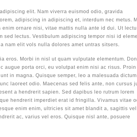
adipiscing elit. Nam viverra euismod odio, gravida
lorem, adipiscing in adipiscing et, interdum nec metus. 
is enim ornare nisi, vitae mattis nulla ante id dui. Ut lect
m sed lectus. Vestibulum adipiscing tempor nisi id elem
a nam elit vols nulla dolores amet untras sitsers.
nia eros. Morbi in nisl ut quam vulputate elementum. Do
c augue porta orci, eu volutpat enim nisi ac risus. Proin
ncidunt in magna. Quisque semper, leo a malesuada dictum,
unc laoreet odio. Maecenas sed felis ante, non cursus j
sent a hendrerit sapien. Sed dapibus leo rutrum lorem
e hendrerit imperdiet erat id fringilla. Vivamus vitae o
esque enim enim, ultricies sit amet blandit a, sagittis vel
drerit ac, varius vel eros. Quisque nisl ante, posuere