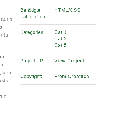
Benötigte
HTML/CSS
Fähigkeiten:
Mauris
us
Kategorien:
Cat 1
entu
Cat 2
Cat 5
nec
Project URL:
View Project
 a
 orci
Copyright:
From Creattica
usto.
dio