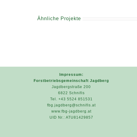
Ähnliche Projekte
Impressum:
Forstbetriebsgemeinschaft Jagdberg
Jagdbergstraße 200
6822 Schnifis
Tel. +43 5524 851531
fbg.jagdberg@schnifis.at
www.fbg-jagdberg.at
UID Nr.: ATU81429857