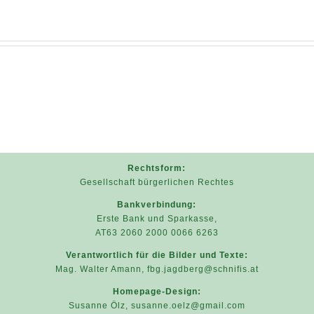
Rechtsform:
Gesellschaft bürgerlichen Rechtes
Bankverbindung:
Erste Bank und Sparkasse,
AT63 2060 2000 0066 6263
Verantwortlich für die Bilder und Texte:
Mag. Walter Amann,
fbg.jagdberg@schnifis.at
Homepage-Design:
Susanne Ölz,
susanne.oelz@gmail.com