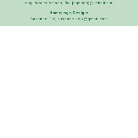
Mag. Walter Amann,
fbg.jagdberg@schnifis.at
Homepage-Design:
Susanne Ölz,
susanne.oelz@gmail.com