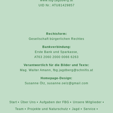
www.fbg-jagdberg.at
UID Nr.: ATU81429857
Rechtsform:
Gesellschaft bürgerlichen Rechtes
Bankverbindung:
Erste Bank und Sparkasse,
AT63 2060 2000 0066 6263
Verantwortlich für die Bilder und Texte:
Mag. Walter Amann,
fbg.jagdberg@schnifis.at
Homepage-Design:
Susanne Ölz,
susanne.oelz@gmail.com
Start
Über Uns
Aufgaben der FBG
Unsere Mitglieder
Team
Projekte und Naturschutz
Jagd
Service