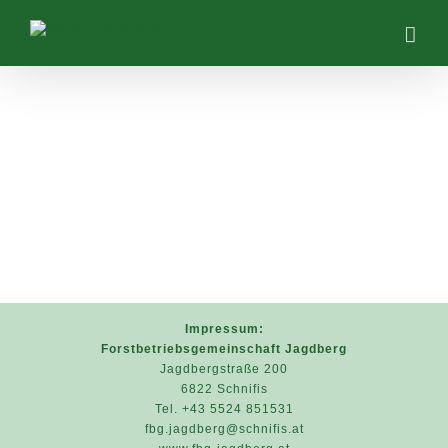
Zum
Inhalt
springen
Impressum:
Forstbetriebsgemeinschaft Jagdberg
Jagdbergstraße 200
6822 Schnifis
Tel. +43 5524 851531
fbg.jagdberg@schnifis.at