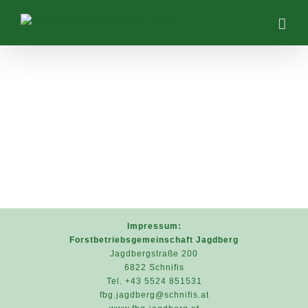
Zum
Inhalt
springen
Impressum:
Forstbetriebsgemeinschaft Jagdberg
Jagdbergstraße 200
6822 Schnifis
Tel. +43 5524 851531
fbg.jagdberg@schnifis.at