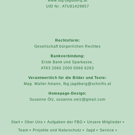
www.fbg-jagdberg.at
UID Nr.: ATU81429857
Rechtsform:
Gesellschaft bürgerlichen Rechtes
Bankverbindung:
Erste Bank und Sparkasse,
AT63 2060 2000 0066 6263
Verantwortlich für die Bilder und Texte:
Mag. Walter Amann,
fbg.jagdberg@schnifis.at
Homepage-Design:
Susanne Ölz,
susanne.oelz@gmail.com
Start
Über Uns
Aufgaben der FBG
Unsere Mitglieder
Team
Projekte und Naturschutz
Jagd
Service